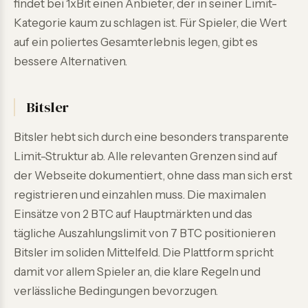
findet bei 1xBit einen Anbieter, der in seiner Limit-
Kategorie kaum zu schlagen ist. Für Spieler, die Wert
auf ein poliertes Gesamterlebnis legen, gibt es
bessere Alternativen.
Bitsler
Bitsler hebt sich durch eine besonders transparente
Limit-Struktur ab. Alle relevanten Grenzen sind auf
der Webseite dokumentiert, ohne dass man sich erst
registrieren und einzahlen muss. Die maximalen
Einsätze von 2 BTC auf Hauptmärkten und das
tägliche Auszahlungslimit von 7 BTC positionieren
Bitsler im soliden Mittelfeld. Die Plattform spricht
damit vor allem Spieler an, die klare Regeln und
verlässliche Bedingungen bevorzugen.