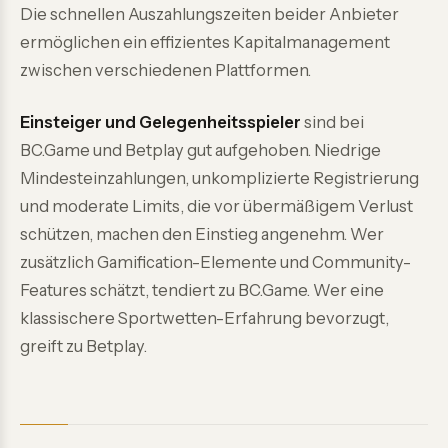
Die schnellen Auszahlungszeiten beider Anbieter
ermöglichen ein effizientes Kapitalmanagement
zwischen verschiedenen Plattformen.
Einsteiger und Gelegenheitsspieler
sind bei
BC.Game und Betplay gut aufgehoben. Niedrige
Mindesteinzahlungen, unkomplizierte Registrierung
und moderate Limits, die vor übermäßigem Verlust
schützen, machen den Einstieg angenehm. Wer
zusätzlich Gamification-Elemente und Community-
Features schätzt, tendiert zu BC.Game. Wer eine
klassischere Sportwetten-Erfahrung bevorzugt,
greift zu Betplay.