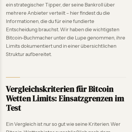
ein strategischer Tipper, der seine Bankroll über
mehrere Anbieter verteilt – hier findest du die
Informationen, die du für eine fundierte
Entscheidung brauchst. Wir haben die wichtigsten
Bitcoin-Buchmacher unter die Lupe genommen, ihre
Limits dokumentiert und in einer übersichtlichen
Struktur aufbereitet.
Vergleichskriterien für Bitcoin
Wetten Limits: Einsatzgrenzen im
Test
Ein Vergleich ist nur so gut wie seine Kriterien. Wer