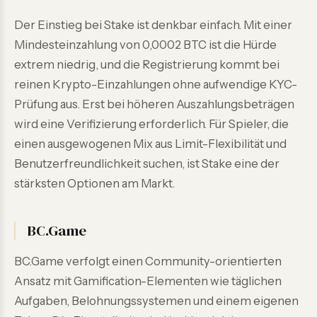
Der Einstieg bei Stake ist denkbar einfach. Mit einer
Mindesteinzahlung von 0,0002 BTC ist die Hürde
extrem niedrig, und die Registrierung kommt bei
reinen Krypto-Einzahlungen ohne aufwendige KYC-
Prüfung aus. Erst bei höheren Auszahlungsbeträgen
wird eine Verifizierung erforderlich. Für Spieler, die
einen ausgewogenen Mix aus Limit-Flexibilität und
Benutzerfreundlichkeit suchen, ist Stake eine der
stärksten Optionen am Markt.
BC.Game
BC.Game verfolgt einen Community-orientierten
Ansatz mit Gamification-Elementen wie täglichen
Aufgaben, Belohnungssystemen und einem eigenen