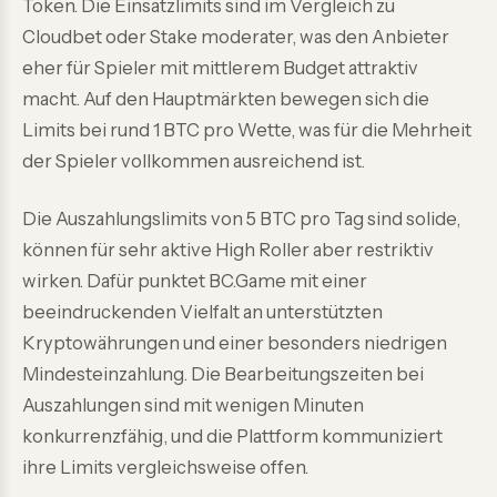
Token. Die Einsatzlimits sind im Vergleich zu
Cloudbet oder Stake moderater, was den Anbieter
eher für Spieler mit mittlerem Budget attraktiv
macht. Auf den Hauptmärkten bewegen sich die
Limits bei rund 1 BTC pro Wette, was für die Mehrheit
der Spieler vollkommen ausreichend ist.
Die Auszahlungslimits von 5 BTC pro Tag sind solide,
können für sehr aktive High Roller aber restriktiv
wirken. Dafür punktet BC.Game mit einer
beeindruckenden Vielfalt an unterstützten
Kryptowährungen und einer besonders niedrigen
Mindesteinzahlung. Die Bearbeitungszeiten bei
Auszahlungen sind mit wenigen Minuten
konkurrenzfähig, und die Plattform kommuniziert
ihre Limits vergleichsweise offen.