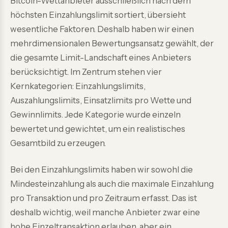
Bitcoin-Wettanbieter ausschließlich nach dem
höchsten Einzahlungslimit sortiert, übersieht
wesentliche Faktoren. Deshalb haben wir einen
mehrdimensionalen Bewertungsansatz gewählt, der
die gesamte Limit-Landschaft eines Anbieters
berücksichtigt. Im Zentrum stehen vier
Kernkategorien: Einzahlungslimits,
Auszahlungslimits, Einsatzlimits pro Wette und
Gewinnlimits. Jede Kategorie wurde einzeln
bewertet und gewichtet, um ein realistisches
Gesamtbild zu erzeugen.
Bei den Einzahlungslimits haben wir sowohl die
Mindesteinzahlung als auch die maximale Einzahlung
pro Transaktion und pro Zeitraum erfasst. Das ist
deshalb wichtig, weil manche Anbieter zwar eine
hohe Einzeltransaktion erlauben, aber ein