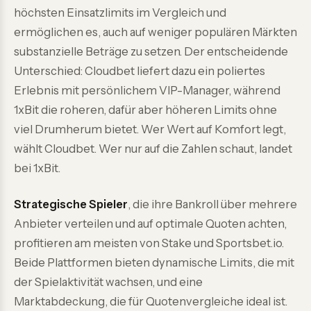
höchsten Einsatzlimits im Vergleich und
ermöglichen es, auch auf weniger populären Märkten
substanzielle Beträge zu setzen. Der entscheidende
Unterschied: Cloudbet liefert dazu ein poliertes
Erlebnis mit persönlichem VIP-Manager, während
1xBit die roheren, dafür aber höheren Limits ohne
viel Drumherum bietet. Wer Wert auf Komfort legt,
wählt Cloudbet. Wer nur auf die Zahlen schaut, landet
bei 1xBit.
Strategische Spieler
, die ihre Bankroll über mehrere
Anbieter verteilen und auf optimale Quoten achten,
profitieren am meisten von Stake und Sportsbet.io.
Beide Plattformen bieten dynamische Limits, die mit
der Spielaktivität wachsen, und eine
Marktabdeckung, die für Quotenvergleiche ideal ist.