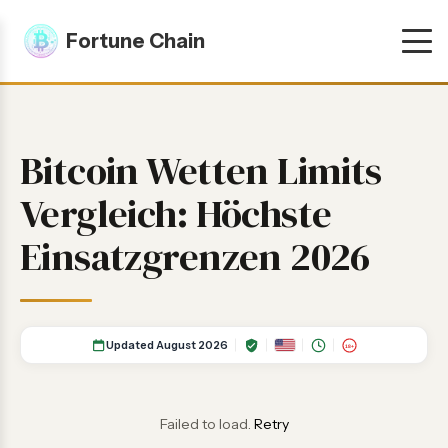
Fortune Chain
Bitcoin Wetten Limits
Vergleich: Höchste
Einsatzgrenzen 2026
Updated August 2026
18+
Failed to load.
Retry