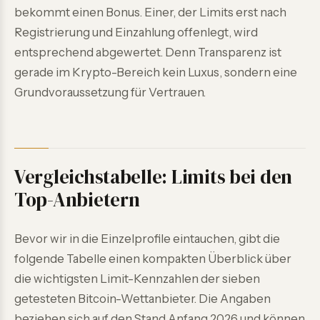
bekommt einen Bonus. Einer, der Limits erst nach
Registrierung und Einzahlung offenlegt, wird
entsprechend abgewertet. Denn Transparenz ist
gerade im Krypto-Bereich kein Luxus, sondern eine
Grundvoraussetzung für Vertrauen.
Vergleichstabelle: Limits bei den
Top-Anbietern
Bevor wir in die Einzelprofile eintauchen, gibt die
folgende Tabelle einen kompakten Überblick über
die wichtigsten Limit-Kennzahlen der sieben
getesteten Bitcoin-Wettanbieter. Die Angaben
beziehen sich auf den Stand Anfang 2026 und können