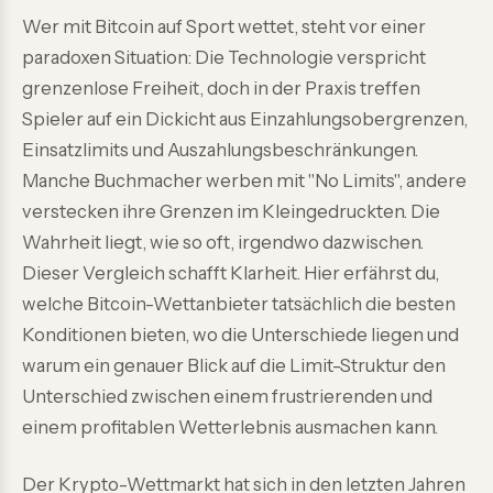
Wer mit Bitcoin auf Sport wettet, steht vor einer
paradoxen Situation: Die Technologie verspricht
grenzenlose Freiheit, doch in der Praxis treffen
Spieler auf ein Dickicht aus Einzahlungsobergrenzen,
Einsatzlimits und Auszahlungsbeschränkungen.
Manche Buchmacher werben mit "No Limits", andere
verstecken ihre Grenzen im Kleingedruckten. Die
Wahrheit liegt, wie so oft, irgendwo dazwischen.
Dieser Vergleich schafft Klarheit. Hier erfährst du,
welche Bitcoin-Wettanbieter tatsächlich die besten
Konditionen bieten, wo die Unterschiede liegen und
warum ein genauer Blick auf die Limit-Struktur den
Unterschied zwischen einem frustrierenden und
einem profitablen Wetterlebnis ausmachen kann.
Der Krypto-Wettmarkt hat sich in den letzten Jahren