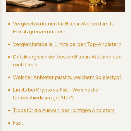
Vergleichskriterien für Bitcoin Wetten Limits:
Einsatzgrenzen im Test
Vergleichstabelle: Limits bei den Top-Anbietern
Detailvergleich der besten Bitcoin-Wettanbieter
nach Limits
Welcher Anbieter passt zu welchem Spielertyp?
Limits bei Krypto vs. Fiat – Wo sind die
Unterschiede am größten?
Tipps für die Auswahl des richtigen Anbieters
Fazit