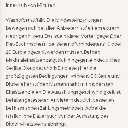
innerhalb von Minuten.
Was sofort auffällt: Die Mindesteinzahlungen
bewegen sich bei allen Anbietern auf einem extrem
niedrigen Niveau. Das ist ein klarer Vorteil gegenüber
Fiat-Buchmachern, bei denen oft mindestens 10 oder
20 Euro eingezahlt werden müssen. Bei den
Maximaleinsätzen zeigt sich hingegen ein deutliches
Gefälle. Cloudbet und 1xBit bieten hier die
großzügigsten Bedingungen, während BC.Game und
Bitsler eher auf den Massenmarkt mit moderaten
Einsätzen zielen. Die Auszahlungsgeschwindigkeit ist
bei allen getesteten Anbietern deutlich besser als
bei klassischen Zahlungsmethoden, wobei die
tatsächliche Dauer auch von der Auslastung des
Bitcoin-Netzwerks abhängt.