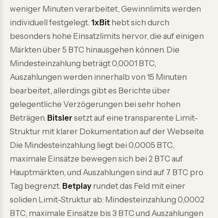
weniger Minuten verarbeitet, Gewinnlimits werden
individuell festgelegt.
1xBit
hebt sich durch
besonders hohe Einsatzlimits hervor, die auf einigen
Märkten über 5 BTC hinausgehen können. Die
Mindesteinzahlung beträgt 0,0001 BTC,
Auszahlungen werden innerhalb von 15 Minuten
bearbeitet, allerdings gibt es Berichte über
gelegentliche Verzögerungen bei sehr hohen
Beträgen.
Bitsler
setzt auf eine transparente Limit-
Struktur mit klarer Dokumentation auf der Webseite.
Die Mindesteinzahlung liegt bei 0,0005 BTC,
maximale Einsätze bewegen sich bei 2 BTC auf
Hauptmärkten, und Auszahlungen sind auf 7 BTC pro
Tag begrenzt.
Betplay
rundet das Feld mit einer
soliden Limit-Struktur ab: Mindesteinzahlung 0,0002
BTC, maximale Einsätze bis 3 BTC und Auszahlungen