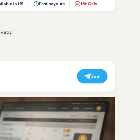
ilable in US
Fast payouts
18+ Only
18+
.
Retry
Join