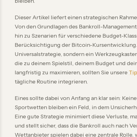
bleiben.
Dieser Artikel liefert einen strategischen Rahm
Von den Grundlagen des Bankroll-Managements 
hin zu Szenarien für verschiedene Budget-Klass
Berücksichtigung der Bitcoin-Kursentwicklung. D
Universalstrategie, sondern ein Werkzeugkaste
die zu deinem Spielstil, deinem Budget und dei
langfristig zu maximieren, sollten Sie unsere
Tip
tägliche Routine integrieren.
Eines sollte dabei von Anfang an klar sein: Kein
Sportwetten bleiben ein Feld, in dem Unsicherhe
Eine gute Strategie minimiert diese Verluste, 
und stellt sicher, dass die Bankroll auch nach Ve
Wettanbieter spielen dabei eine zentrale Rolle, 