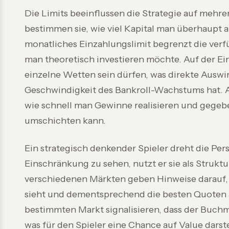
Die Limits beeinflussen die Strategie auf mehr
bestimmen sie, wie viel Kapital man überhaupt a
monatliches Einzahlungslimit begrenzt die verf
man theoretisch investieren möchte. Auf der Ein
einzelne Wetten sein dürfen, was direkte Ausw
Geschwindigkeit des Bankroll-Wachstums hat. 
wie schnell man Gewinne realisieren und gegeb
umschichten kann.
Ein strategisch denkender Spieler dreht die Pers
Einschränkung zu sehen, nutzt er sie als Struktu
verschiedenen Märkten geben Hinweise darauf,
sieht und dementsprechend die besten Quoten a
bestimmten Markt signalisieren, dass der Buchm
was für den Spieler eine Chance auf Value dars